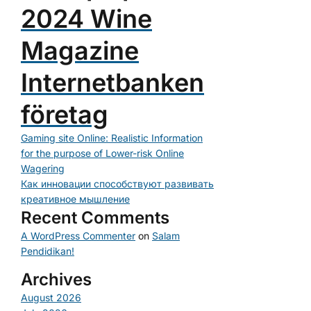
2024 Wine
Magazine
Internetbanken
företag
Gaming site Online: Realistic Information
for the purpose of Lower-risk Online
Wagering
Как инновации способствуют развивать
креативное мышление
Recent Comments
A WordPress Commenter
on
Salam
Pendidikan!
Archives
August 2026