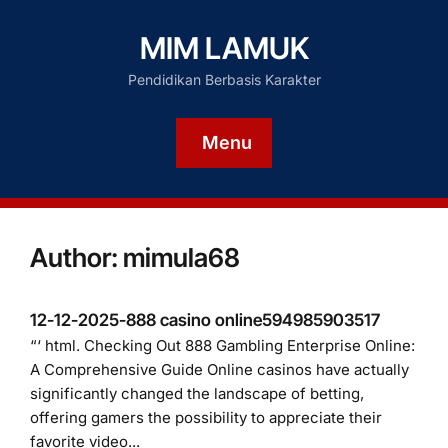
MIM LAMUK
Pendidikan Berbasis Karakter
Menu
Author:
mimula68
12-12-2025-888 casino online594985903517
“‘ html. Checking Out 888 Gambling Enterprise Online:
A Comprehensive Guide Online casinos have actually
significantly changed the landscape of betting,
offering gamers the possibility to appreciate their
favorite video...