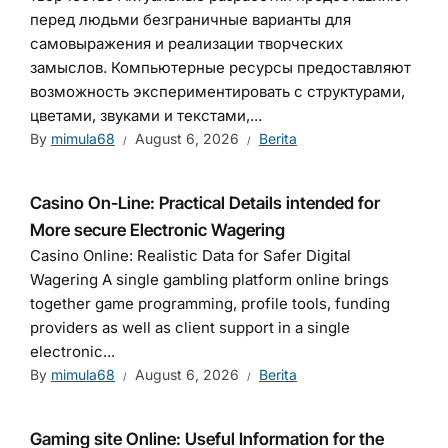
перед людьми безграничные варианты для
самовыражения и реализации творческих
замыслов. Компьютерные ресурсы предоставляют
возможность экспериментировать с структурами,
цветами, звуками и текстами,...
By
mimula68
August 6, 2026
Berita
Casino On-Line: Practical Details intended for
More secure Electronic Wagering
Casino Online: Realistic Data for Safer Digital
Wagering A single gambling platform online brings
together game programming, profile tools, funding
providers as well as client support in a single
electronic...
By
mimula68
August 6, 2026
Berita
Gaming site Online: Useful Information for the