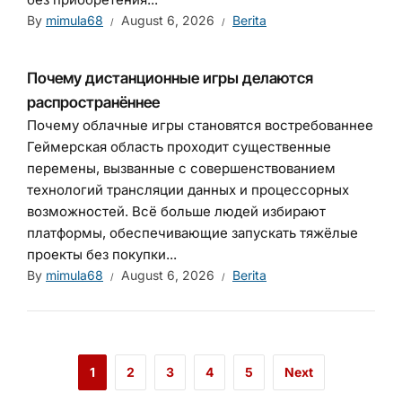
By
mimula68
August 6, 2026
Berita
Почему дистанционные игры делаются
распространённее
Почему облачные игры становятся востребованнее
Геймерская область проходит существенные
перемены, вызванные с совершенствованием
технологий трансляции данных и процессорных
возможностей. Всё больше людей избирают
платформы, обеспечивающие запускать тяжёлые
проекты без покупки...
By
mimula68
August 6, 2026
Berita
1
2
3
4
5
Next