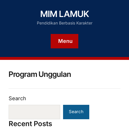
MIM LAMUK
Pendidikan Berbasis Karakter
Menu
Program Unggulan
Search
Search
Recent Posts