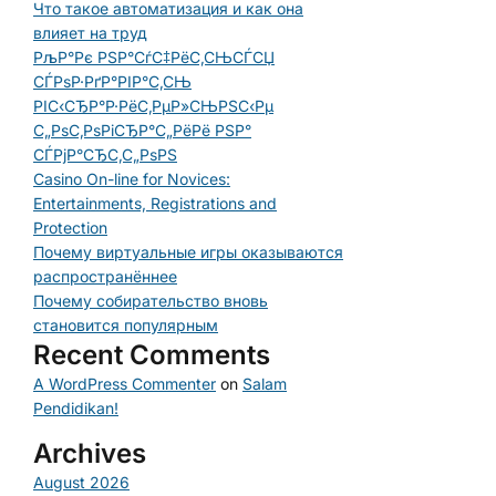
Что такое автоматизация и как она
влияет на труд
РљР°Рє РЅР°СѓС‡РёС‚СЊСЃСЏ
СЃРѕР·РґР°РІР°С‚СЊ
РІС‹СЂР°Р·РёС‚РµР»СЊРЅС‹Рµ
С„РѕС‚РѕРіСЂР°С„РёРё РЅР°
СЃРјР°СЂС‚С„РѕРЅ
Casino On-line for Novices:
Entertainments, Registrations and
Protection
Почему виртуальные игры оказываются
распространённее
Почему собирательство вновь
становится популярным
Recent Comments
A WordPress Commenter
on
Salam
Pendidikan!
Archives
August 2026