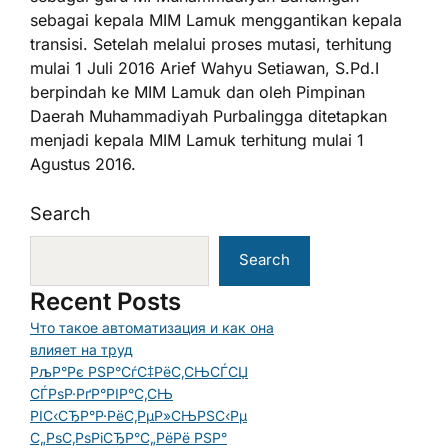
sebagai kepala MIM Lamuk menggantikan kepala
transisi. Setelah melalui proses mutasi, terhitung
mulai 1 Juli 2016 Arief Wahyu Setiawan, S.Pd.I
berpindah ke MIM Lamuk dan oleh Pimpinan
Daerah Muhammadiyah Purbalingga ditetapkan
menjadi kepala MIM Lamuk terhitung mulai 1
Agustus 2016.
Search
Search
Recent Posts
Что такое автоматизация и как она
влияет на труд
РљР°Рє РЅР°СѓС‡РёС‚СЊСЃСЏ
СЃРѕР·РґР°РІР°С‚СЊ
РІС‹СЂР°Р·РёС‚РµР»СЊРЅС‹Рµ
С„РѕС‚РѕРіСЂР°С„РёРё РЅР°