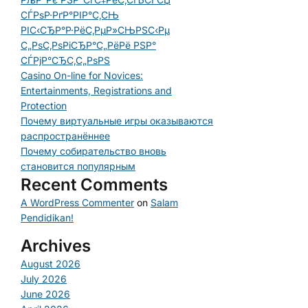
СЃРѕР·РґР°РІР°С‚СЊ
РІС‹СЂР°Р·РёС‚РµР»СЊРЅС‹Рµ
С„РѕС‚РѕРіСЂР°С„РёРё РЅР°
СЃРјР°СЂС‚С„РѕРЅ
Casino On-line for Novices:
Entertainments, Registrations and
Protection
Почему виртуальные игры оказываются
распространённее
Почему собирательство вновь
становится популярным
Recent Comments
A WordPress Commenter
on
Salam
Pendidikan!
Archives
August 2026
July 2026
June 2026