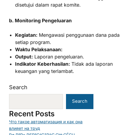
disetujui dalam rapat komite.
b. Monitoring Pengeluaran
Kegiatan:
Mengawasi penggunaan dana pada
setiap program.
Waktu Pelaksanaan:
Output:
Laporan pengeluaran.
Indikator Keberhasilan:
Tidak ada laporan
keuangan yang terlambat.
Search
Search
Recent Posts
Что такое автоматизация и как она
влияет на труд
РљР°Рє РЅР°СѓС‡РёС‚СЊСЃСЏ