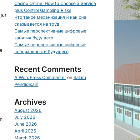
Casino Online: How to Choose a Service
plus Control Gambling Risks
jar
Что такое механизация и как она
сказывается на труд
Самые перспективные цифровые
занятия будущего
Самые перспективные цифровые
a
специальности будущего
Recent Comments
A WordPress Commenter
on
Salam
Pendidikan!
Archives
August 2026
July 2026
n
June 2026
April 2026
March 2026