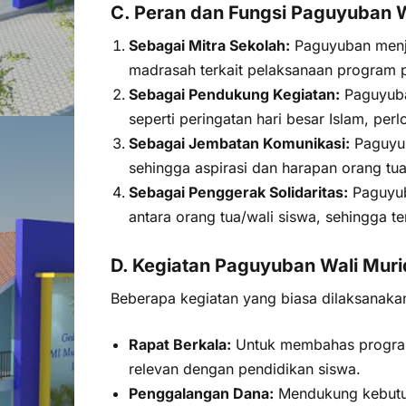
C. Peran dan Fungsi Paguyuban W
Sebagai Mitra Sekolah:
Paguyuban menja
madrasah terkait pelaksanaan program 
Sebagai Pendukung Kegiatan:
Paguyuba
seperti peringatan hari besar Islam, per
Sebagai Jembatan Komunikasi:
Paguyub
sehingga aspirasi dan harapan orang tu
Sebagai Penggerak Solidaritas:
Paguyub
antara orang tua/wali siswa, sehingga te
D. Kegiatan Paguyuban Wali Muri
Beberapa kegiatan yang biasa dilaksanakan
Rapat Berkala:
Untuk membahas program k
relevan dengan pendidikan siswa.
Penggalangan Dana:
Mendukung kebutuha