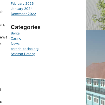
February 2026
January 2024
ak
December 2022
ah,
Categories
Berita
/wali,
Casino
k.
News
ontario-casino.org
Selamat Datang
g
au