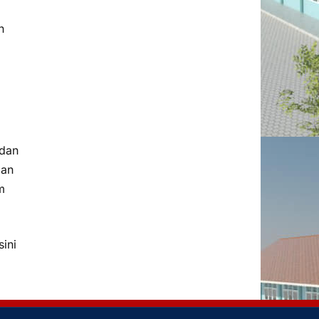
n
 dan
dan
m
ini