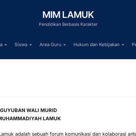
MIM LAMUK
Pendidikan Berbasis Karakter
a
Siswa
Area Guru
Hukum dan Kebijakan
P
AGUYUBAN WALI MURID
 MUHAMMADIYAH LAMUK
muk adalah sebuah forum komunikasi dan kolaborasi ant