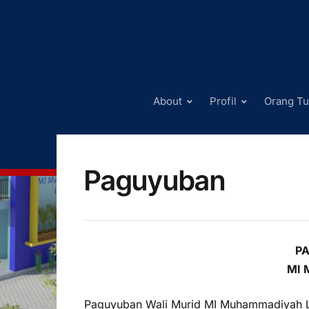
About
Profil
Orang Tu
Paguyuban
P
MI
Paguyuban Wali Murid MI Muhammadiyah La