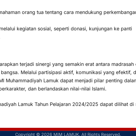
ahaman orang tua tentang cara mendukung perkembanga
alui kegiatan sosial, seperti donasi, kunjungan ke panti
.
rapkan terjadi sinergi yang semakin erat antara madrasah
angsa. Melalui partisipasi aktif, komunikasi yang efektif, 
MI Muhammadiyah Lamuk dapat menjadi pilar penting dala
rkarakter, dan berlandaskan nilai-nilai Islami.
diyah Lamuk Tahun Pelajaran 2024/2025 dapat dilihat di s
Copyright © 2026 MIM LAMUK. All Rights Reserved.