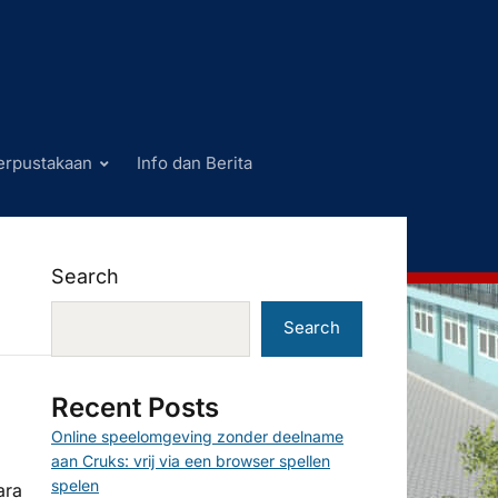
erpustakaan
Info dan Berita
Search
Search
Recent Posts
Online speelomgeving zonder deelname
aan Cruks: vrij via een browser spellen
spelen
ara